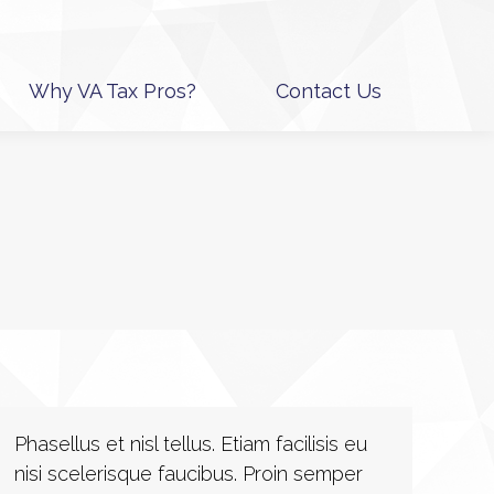
Why VA Tax Pros?
Contact Us
Why VA Tax Pros?
Contact Us
Phasellus et nisl tellus. Etiam facilisis eu
nisi scelerisque faucibus. Proin semper