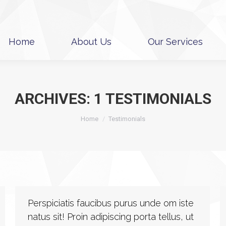
Home
About Us
Our Services
Home
About Us
Our Services
ARCHIVES:
1 TESTIMONIALS
You are here:
Home
Testimonials
Perspiciatis faucibus purus unde om iste
natus sit! Proin adipiscing porta tellus, ut