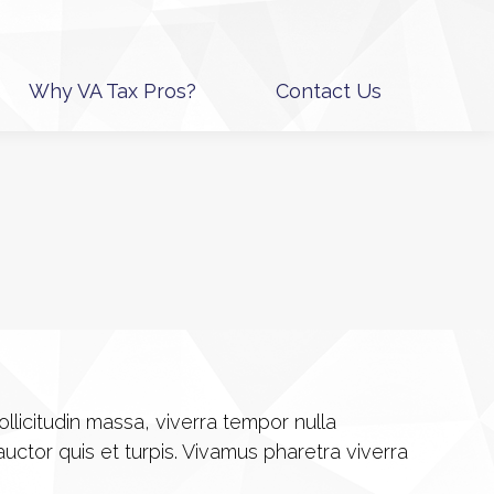
Why VA Tax Pros?
Contact Us
Why VA Tax Pros?
Contact Us
ollicitudin massa, viverra tempor nulla
ctor quis et turpis. Vivamus pharetra viverra