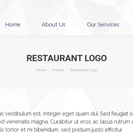
Home
About Us
Our Services
Home
About Us
Our Services
RESTAURANT LOGO
You are here:
Home
Project
Restaurant logo
cus vestibulum est. Integer eget quam dui. Sed feugiat s
d venenatis magna. Curabitur ut eros ac lacus rutrum au
is tortor et mi bibendum, sed pretium justo efficitur.