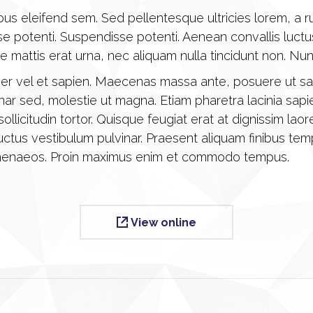
us eleifend sem. Sed pellentesque ultricies lorem, a r
isse potenti. Suspendisse potenti. Aenean convallis lu
se mattis erat urna, nec aliquam nulla tincidunt non. N
er vel et sapien. Maecenas massa ante, posuere ut sap
vinar sed, molestie ut magna. Etiam pharetra lacinia sap
ollicitudin tortor. Quisque feugiat erat at dignissim
luctus vestibulum pulvinar. Praesent aliquam finibus temp
himenaeos. Proin maximus enim et commodo tempus.
View online